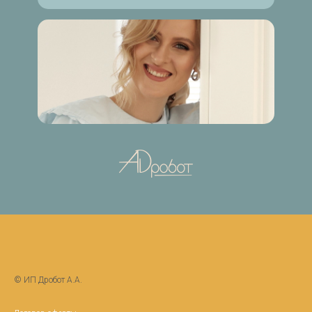
© ИП Дробот А.А.