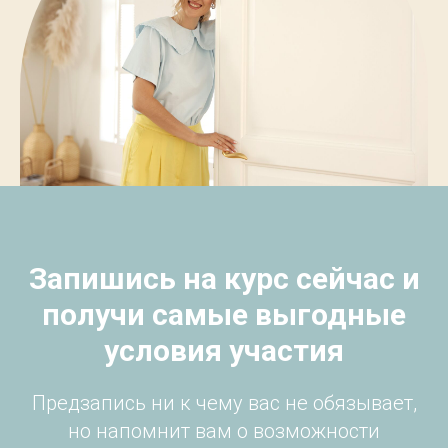
Запишись на курс сейчас и
получи самые выгодные
условия участия
Предзапись ни к чему вас не обязывает,
но напомнит вам о возможности